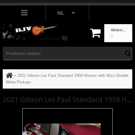
NL
Winkelwagen
0
>
2021 Gibson Les Paul Standard 1959 Historic with Wizz Double
White Pickups
2021 Gibson Les Paul Standard 1959 Historic with Wizz Double White Pickups