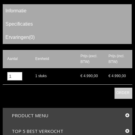
Informatie
Specificaties
Ervaringen(0)
Prijs (excl.
Prijs (incl.
Aantal
Eenheid
BTW)
BTW)
▲
1 stuks
€ 4.990,00
€ 4.990,00
▼
ORDER
PRODUCT MENU
TOP 5 BEST VERKOCHT