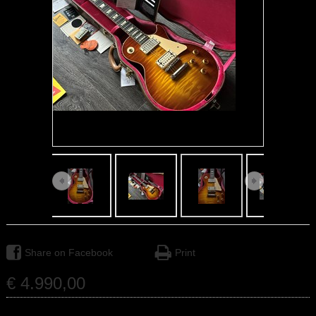
Share on Facebook
Print
€
4.990
,
00