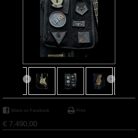
Share on Facebook
Print
€
7.490
,
00