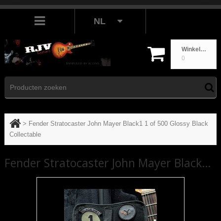
NL
Winkelwagen
0
>
Fender Stratocaster John Mayer Black1 1 of 500 Glossy Black
Collectable
Fender Stratocaster John Mayer Black1 1 of 500 Glossy Black Collectable