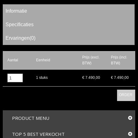
Informatie
Specificaties
Ervaringen(0)
Prijs (excl.
Prijs (incl.
Aantal
Eenheid
BTW)
BTW)
▲
1 stuks
€ 7.490,00
€ 7.490,00
▼
ORDER
PRODUCT MENU
TOP 5 BEST VERKOCHT