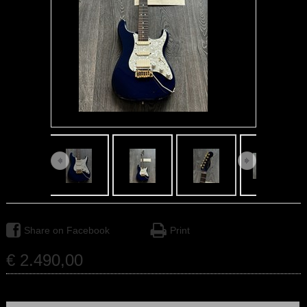
Share on Facebook
Print
€
2.490
,
00