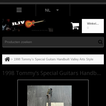
NL
Winkelwagen
0
>
1998 Tommy’s Special Guitars Handbuilt Valley Arts Style
1998 Tommy’s Special Guitars Handbuilt Valley Arts Style