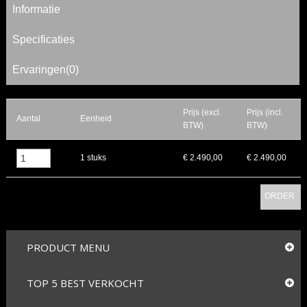
Informatie
Specificaties
Ervaringen(0)
Prijs (excl.
Prijs (incl.
Aantal
Eenheid
BTW)
BTW)
▲
1 stuks
€ 2.490,00
€ 2.490,00
▼
ORDER
PRODUCT MENU
TOP 5 BEST VERKOCHT