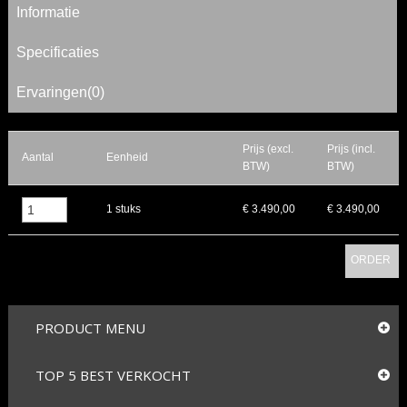
Informatie
Specificaties
Ervaringen(0)
Prijs (excl.
Prijs (incl.
Aantal
Eenheid
BTW)
BTW)
▲
1 stuks
€ 3.490,00
€ 3.490,00
▼
ORDER
PRODUCT MENU
TOP 5 BEST VERKOCHT