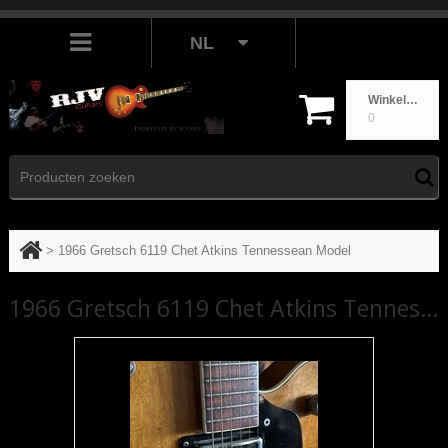
NL
Winkelwagen
0
>
1966 Gretsch 6119 Chet Atkins Tennessean Model
1966 Gretsch 6119 Chet Atkins Tennessean Model