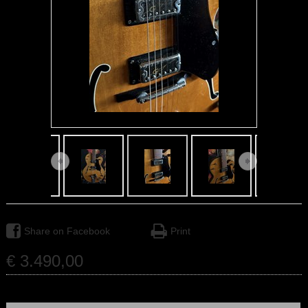
Share on Facebook
Print
€
3.490
,
00