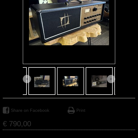
Share on Facebook
Print
€
790
,
00