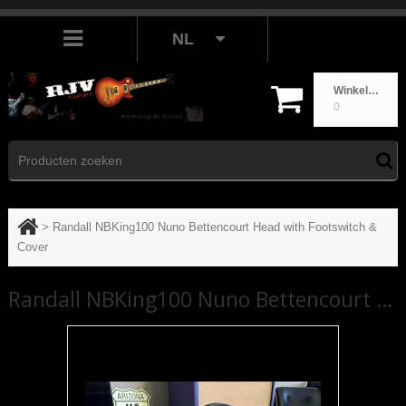
NL
Winkelwagen
0
>
Randall NBKing100 Nuno Bettencourt Head with Footswitch &
Cover
Randall NBKing100 Nuno Bettencourt Head with Footswitch & Cover