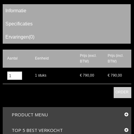
Informatie
Specificaties
Ervaringen(0)
Prijs (excl.
Prijs (incl.
Aantal
Eenheid
BTW)
BTW)
▲
1 stuks
€ 790,00
€ 790,00
▼
ORDER
PRODUCT MENU
TOP 5 BEST VERKOCHT